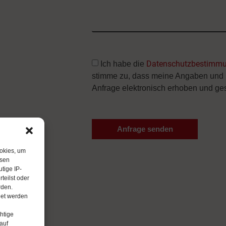
Datenschutzbestimm
Ich habe die
stimme zu, dass meine Angaben und 
Anfrage elektronisch erhoben und ge
Anfrage senden
Alternative:
ookies, um
esen
tige IP-
teilst oder
rden.
det werden
htige
auf